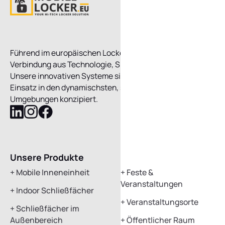
Führend im europäischen Locker-Netzwerk, die perfekte
Verbindung aus Technologie, Sicherheit und Service.
Unsere innovativen Systeme sind für den nahtlosen
Einsatz in den dynamischsten, schnelllebigen
Umgebungen konzipiert.
Folgen
Folgen
Folgen
Sie
Sie
Sie
Mobile
Mobile
Mobile
Locker
Locker
Locker
Unsere Produkte
Anwendungen
LinkedIn
Instagram
Facebook
+
Mobile Inneneinheit
+
Feste &
Veranstaltungen
+
Indoor Schließfächer
+
Veranstaltungsorte
+
Schließfächer im
Außenbereich
+
Öffentlicher Raum