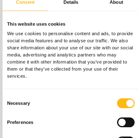
Consent
Details
About
sind besonders dick und der
Schließmechanismus ist für maximale
Sicherheit verstärkt.
This website uses cookies
We use cookies to personalise content and ads, to provide
Intelligentes Laden und
social media features and to analyse our traffic. We also
sichere Speicherung
share information about your use of our site with our social
media, advertising and analytics partners who may
Diese speziell für den E-Mobilitätsmarkt
combine it with other information that you’ve provided to
entwickelten Schließfächer das sichere Laden
them or that they’ve collected from your use of their
und Aufbewahren von Lithium-E-Bike-Akkus
services.
und minimieren gleichzeitig das Risiko von
thermischem Durchgehen und Bränden. Das
Consent
System zeichnet automatisch auf, wer
Necessary
Selection
welches Schließfach öffnet, und
gewährleistet so Rückverfolgbarkeit und
Preferences
Benutzersicherheit.