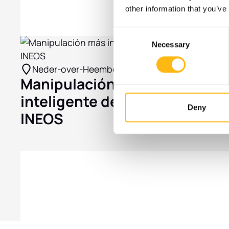
¿Qué hay de 
other information that you’ve
Consent
Necessary
Selection
Neder-over-Heembeek, Bélgica
Manipulación más
inteligente de paquetes en
Deny
INEOS