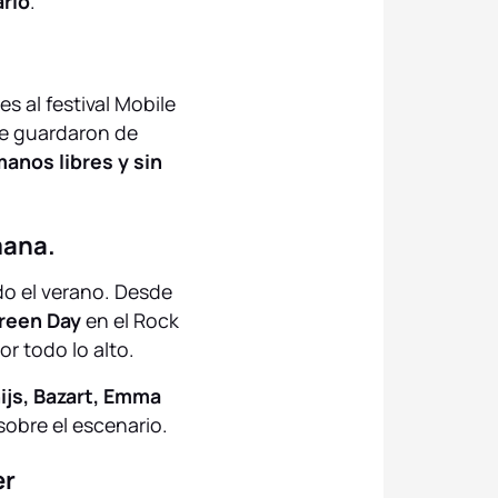
ario
.
.
s al festival Mobile
 se guardaron de
manos libres y sin
mana.
do el verano. Desde
Green Day
en el Rock
or todo lo alto.
js, Bazart, Emma
obre el escenario.
er