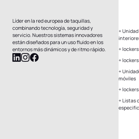
Líder en la red europea de taquillas,
Nuestr
combinando tecnología, seguridad y
+
Unidad 
servicio. Nuestros sistemas innovadores
interiore
están diseñados para un uso fluido en los
+
lockers
entornos más dinámicos y de ritmo rápido.
+
lockers
Sigue
Sigue
Sigue
a
a
a
+
Unidade
Mobile
Mobile
Mobile
móviles
Locker
Locker
Locker
+
lockers 
LinkedIn
Instagram
Facebook
+
Listas 
especifi