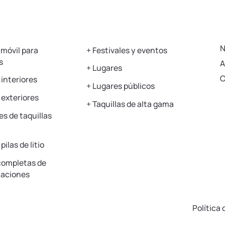
os productos
Aplicaciones
Mobi
N
móvil para
+
Festivales y eventos
s
A
+
Lugares
C
 interiores
+
Lugares públicos
 exteriores
+
Taquillas de alta gama
s de taquillas
pilas de litio
completas de
caciones
Política 