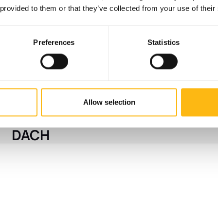
nuevo?
 provided to them or that they’ve collected from your use of their
Preferences
Statistics
Puerto de Kiel, Alemania
Estreno en el puerto de Kiel:
se lanzan las nuevas
taquillas inteligentes para
Allow selection
paquetería en la región
DACH