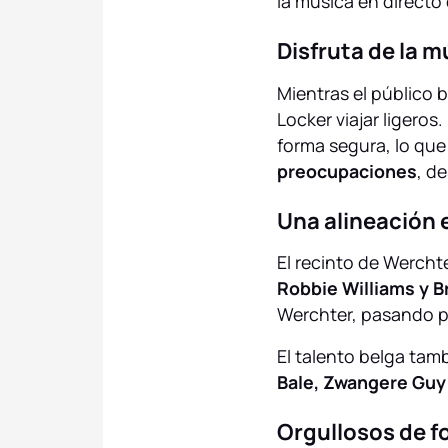
la música en direct
Disfruta de la 
Mientras el público b
Locker viajar ligero
forma segura, lo que
preocupaciones
, d
Una alineación 
El recinto de Wercht
Robbie Williams y 
Werchter, pasando 
El talento belga tam
Bale, Zwangere Guy
Orgullosos de f