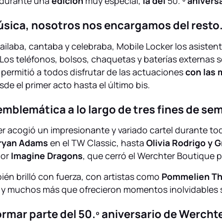
o durante una
edición
muy especial,
la del
50.
º anivers
música, nosotros nos encargamos del resto
ailaba, cantaba y celebraba, Mobile Locker los asistente
s. Los teléfonos, bolsos, chaquetas y baterías externas
 permitió a todos disfrutar de las actuaciones
con las 
esde el primer acto hasta el último bis.
emblemática a lo largo de tres fines de se
er acogió un impresionante y variado cartel durante to
Bryan Adams
en el TW Classic, hasta
Olivia Rodrigo y 
por
Imagine Dragons
, que cerró el Werchter Boutique p
bién brilló con fuerza, con artistas como
Pommelien Thi
y muchos más que ofrecieron momentos inolvidables s
ormar parte del 50.º aniversario de Wercht